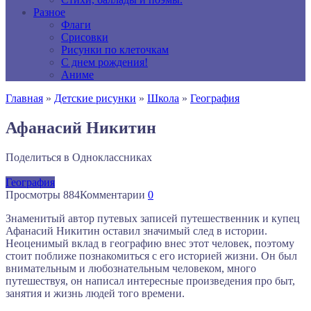
Разное
Флаги
Срисовки
Рисунки по клеточкам
С днем рождения!
Аниме
Главная
»
Детские рисунки
»
Школа
»
География
Афанасий Никитин
Поделиться в Одноклассниках
География
Просмотры
884
Комментарии
0
Знаменитый автор путевых записей путешественник и купец
Афанасий Никитин оставил значимый след в истории.
Неоценимый вклад в географию внес этот человек, поэтому
стоит поближе познакомиться с его историей жизни. Он был
внимательным и любознательным человеком, много
путешествуя, он написал интересные произведения про быт,
занятия и жизнь людей того времени.