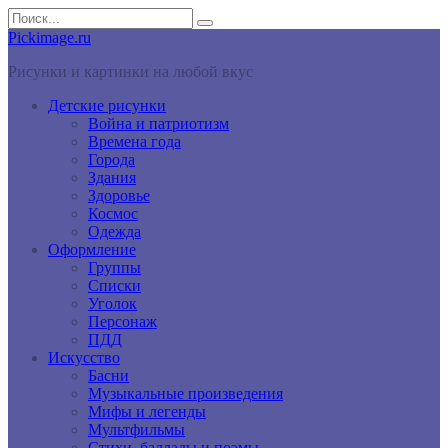
Перейти
Search
к
for:
Pickimage.ru
контенту
Рисунки и картинки на любой вкус
Детские рисунки
Война и патриотизм
Времена года
Города
Здания
Здоровье
Космос
Одежда
Оформление
Группы
Списки
Уголок
Персонаж
ПДД
Искусство
Басни
Музыкальные произведения
Мифы и легенды
Мультфильмы
Стихи, баллады и поэмы.