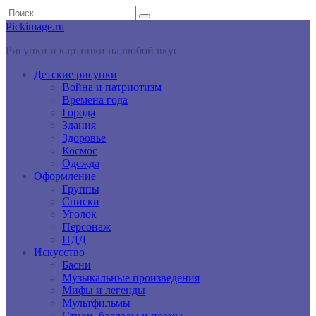
Перейти
Search
к
for:
Pickimage.ru
контенту
Рисунки и картинки на любой вкус
Детские рисунки
Война и патриотизм
Времена года
Города
Здания
Здоровье
Космос
Одежда
Оформление
Группы
Списки
Уголок
Персонаж
ПДД
Искусство
Басни
Музыкальные произведения
Мифы и легенды
Мультфильмы
Стихи, баллады и поэмы.