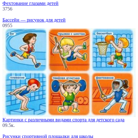
Фехтование глазами детей
3
756
Бассейн — рисунок для детей
0
955
Картинки с различными видами спорта для детского сада
0
9.5к.
Рисунки спортивной площадки для школы