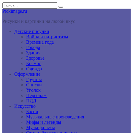
Перейти
Search
к
for:
Pickimage.ru
контенту
Рисунки и картинки на любой вкус
Детские рисунки
Война и патриотизм
Времена года
Города
Здания
Здоровье
Космос
Одежда
Оформление
Группы
Списки
Уголок
Персонаж
ПДД
Искусство
Басни
Музыкальные произведения
Мифы и легенды
Мультфильмы
Стихи, баллады и поэмы.