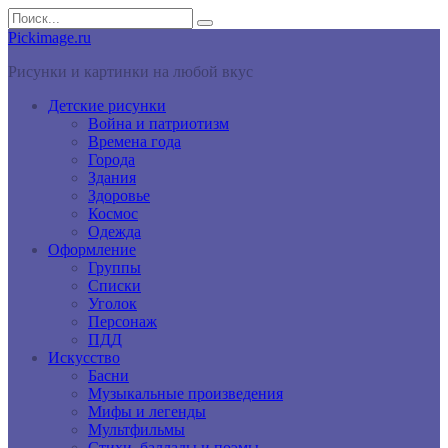
Перейти
Search
к
for:
Pickimage.ru
контенту
Рисунки и картинки на любой вкус
Детские рисунки
Война и патриотизм
Времена года
Города
Здания
Здоровье
Космос
Одежда
Оформление
Группы
Списки
Уголок
Персонаж
ПДД
Искусство
Басни
Музыкальные произведения
Мифы и легенды
Мультфильмы
Стихи, баллады и поэмы.