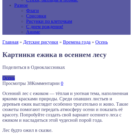
Разное
Флаги
Срисовки
Рисунки по клеточкам
С днем рождения!
Аниме
Главная
»
Детские рисунки
»
Времена года
»
Осень
Картинки ежика в осеннем лесу
Поделиться в Одноклассниках
Осень
Просмотры
38
Комментарии
0
Осенний лес с ежиком — тёплая и уютная тема, наполненная
яркими красками природы. Среди опавших листьев и
деревьев ежик выглядит особенно трогательно и живо. Такие
сюжеты помогают передать атмосферу осени и показать её
красоту. Попробуйте создать свой вариант осеннего леса с
ежиком и насладиться этой чудесной порой года.
Лес будто ожил в сказке.