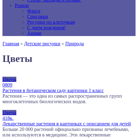
Разное
Флаги
Срисовки
Рисунки по клеточкам
С днем рождения!
Аниме
Главная
»
Детские рисунки
»
Природа
Цветы
Цветы
0
809
Растения в ботаническом саду картинки 1 класс
Растения — это одна из самых распространенных групп
многоклеточных биологических видов.
Цветы
4
18к.
Лекарственные растения в картинках с описанием для детей
Больше 20 000 растений официально признаны лечебными,
или используются в медицине. Эти лекарственные