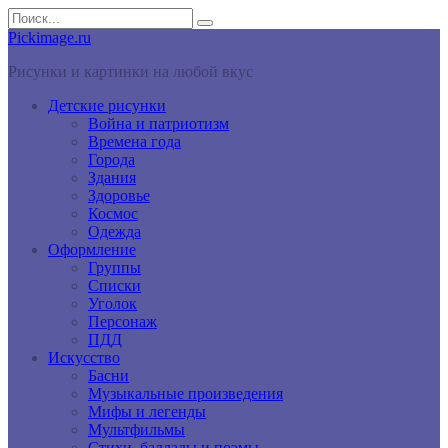
Перейти
Search
к
for:
Pickimage.ru
контенту
Рисунки и картинки на любой вкус
Детские рисунки
Война и патриотизм
Времена года
Города
Здания
Здоровье
Космос
Одежда
Оформление
Группы
Списки
Уголок
Персонаж
ПДД
Искусство
Басни
Музыкальные произведения
Мифы и легенды
Мультфильмы
Стихи, баллады и поэмы.