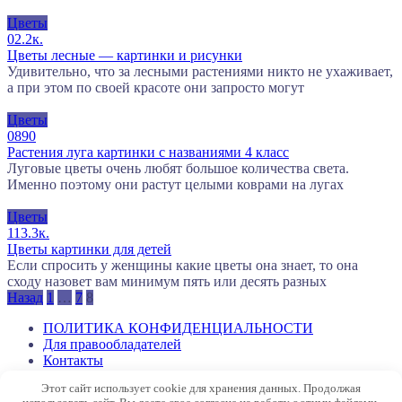
Цветы
0
2.2к.
Цветы лесные — картинки и рисунки
Удивительно, что за лесными растениями никто не ухаживает,
а при этом по своей красоте они запросто могут
Цветы
0
890
Растения луга картинки с названиями 4 класс
Луговые цветы очень любят большое количества света.
Именно поэтому они растут целыми коврами на лугах
Цветы
1
13.3к.
Цветы картинки для детей
Если спросить у женщины какие цветы она знает, то она
сходу назовет вам минимум пять или десять разных
Пагинация
Назад
1
…
7
8
записей
ПОЛИТИКА КОНФИДЕНЦИАЛЬНОСТИ
Для правообладателей
Контакты
Этот сайт использует cookie для хранения данных. Продолжая
© 2026 Все права защищены. При использовании материалов